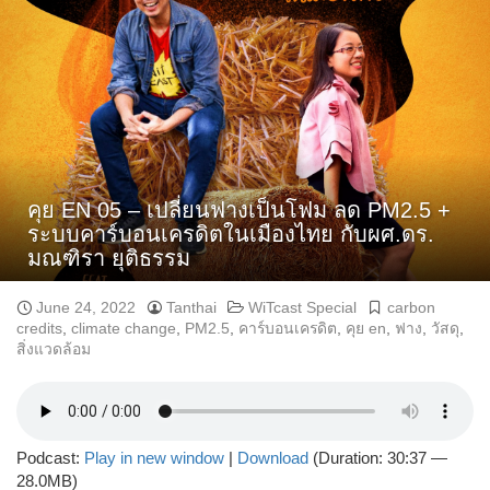
คุย EN 05 – เปลี่ยนฟางเป็นโฟม ลด PM2.5 +
ระบบคาร์บอนเครดิตในเมืองไทย กับผศ.ดร.
มณฑิรา ยุติธรรม
June 24, 2022
Tanthai
WiTcast Special
carbon
credits
,
climate change
,
PM2.5
,
คาร์บอนเครดิต
,
คุย en
,
ฟาง
,
วัสดุ
,
สิ่งแวดล้อม
Podcast:
Play in new window
|
Download
(Duration: 30:37 —
28.0MB)