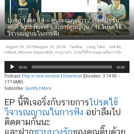
for:
Long Take 14 – คนเยอะคุยยาว / เริ่มที่มิชชั่น
จบที่ light novel และการ์ตูนญี่ปุ่น / ft.โปรดใช้
วิจารณญาณในการฟัง
August 16, 2018
August 16, 2018
Tanthai
Long Take
bnk48
,
Fallout
,
Mission Impossible
,
ชาบูบางรัก
,
โปรดใช้วิจารณญาณในการฟัง
Audio
00:00
00:00
Player
Podcast:
Play in new window
|
Download
(Duration: 3:14:00 —
177.6MB)
Subscribe:
Spotify
|
More
EP นี้ฟีเจอริ่งกับรายการ
โปรดใช้
วิจารณญาณในการฟัง
อย่าลืมไป
ติดตามกันนะ
และฝาก
ชาบูบางรัก
ของคุณติ๊บด้วย