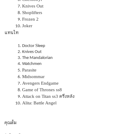
Knives Out
Shoplifters
Frozen 2
Joker
แทนไท
S
Doctor
leep
Knives Out
The Mandalorian
Watchmen
Parasite
Midsommar
Avengers Endgame
Game of Thrones ss8
Attack on Titan ss3
ครึ่งหลัง
Alita: Battle Angel
คุณส้ม