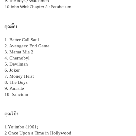
9. The Boys / Watchmen
10 John Wick Chapter 3 : Parabellum
คุณติ๊บ
1. Better Call Saul
2. Avengers: End Game
3. Mama Mia 2
4. Chernobyl
5. Devilman
6. Joker
7. Money Heist
8. The Boys
9. Parasite
10. Sanctum
คุณโป้ง
1 Yojimbo (1961)
2 Once Upon a Time in Hollywood