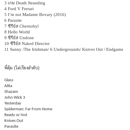
3 เกม Death Stranding
4 Ford V Ferrari
5 I’m not Madame Bovary (2016)
6 Parasite
7 ซีรีย์ส Chernobyl
8 Hello World
9 ซีรีย์ส Undone
10 ซีรีย์ส Naked Director
11 Sunny /The Irishman/ 6 Undergrounds/ Knives Out / Endgame
พี่ตุ้ม (ไม่เรียงลำดับ)
Glass
Alita
Shazam
John Wick 3
Yesterday
Spiderman: Far From Home
Ready or Not
Knives Out
Parasite