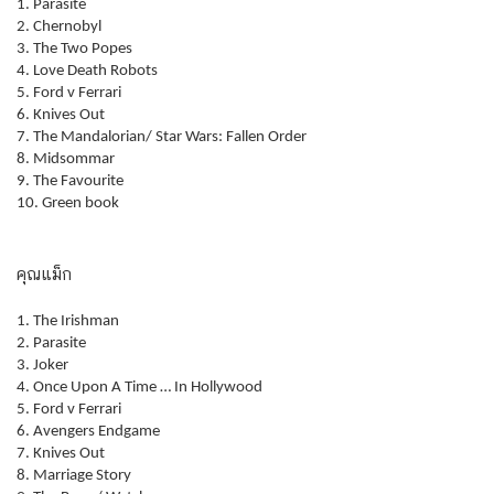
1. Parasite
2. Chernobyl
3. The Two Popes
4. Love Death Robots
5. Ford v Ferrari
6. Knives Out
7. The Mandalorian/ Star Wars: Fallen Order
8. Midsommar
9. The Favourite
10. Green book
คุณแม็ก
1. The Irishman
2. Parasite
3. Joker
4. Once Upon A Time … In Hollywood
5. Ford v Ferrari
6. Avengers Endgame
7. Knives Out
8. Marriage Story