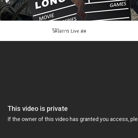
วิดิโอการ Live สด