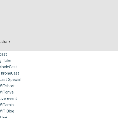
ยวสมอง
cast
g Take
MovieCast
ThroneCast
ast Special
WiTshort
WiTdrive
Live event
WiTamin
WiT Blog
Thai