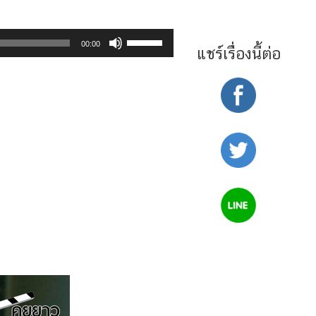
Use
00:00
แชร์เรื่องนี้ต่อ
Up/Down
Arrow
keys
to
increase
or
decrease
volume.