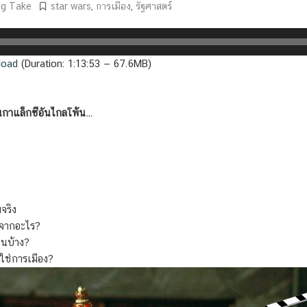
ng Take
star wars
,
การเมือง
,
รัฐศาสตร์
load
(Duration: 1:13:53 — 67.6MB)
ในกาแล็กซีอันไกลโพ้น…
จริง
ิดจากอะไร?
นบ้าง?
่ใช่การเมือง?