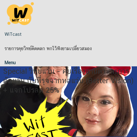
Skip
to
content
WiTcast
รายการคุยวิทย์ติดตลก พกไว้ฟังยามเปลี่ยวสมอง
Menu
Special วิทย์แว่น – คุยเรื่องสายตาและการ
ตัดแว่น กับพี่รุจจากหอแว่น (Better Vision)
+ แจกโปรลด 25%