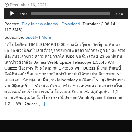
December 16, 2021
Audio
00:00
00:00
Player
Podcast:
Play in new window
|
Download
(Duration: 2:08:14 —
117.5MB)
Subscribe:
Spotify
|
More
วิดิโอไลฟ์สด TIME STAMPS 0:00 ช่วงน้องบุ้งเล่าวิทย์ฐาน หิน แร่
35:45 ช่วงน้องบุ้งเล่าเรื่องธุรกิจรับทำเพชรจากเถ้ากระดูก 54:35 ช่วง
น้องภัทรเล่าข่าว ความสามารถใหม่ของเซลล์มะเร็ง 1:23:55 พี่แทน
เล่าข่าวส่งกล้อง James Webb Space Telescope 1:35:45 WiT
Quizzz น้องภัทร ตีมคริสต์มาส 1:48:58 WiT Quizzz พี่แทน ตีมเบบี๋
ลึงค์ที่น้องบุ้งซื้อมาฝากจากกรีก ทำไมอาบันได้ของฝากดีกว่าพวกเรา
เยอะเลย น้องบุ้ง เล่าพื้นฐาน Mineralogy แร่คืออะไร ธุรกิจทำเพชร
จากอัฐิมนุษย์ ช่วงน้องภัทรเล่าข่าว ข่าวค้นพบความสามารถใหม่
ของเซลล์มะเร็งในการดูดไมโตคอนเดรียจากเซลล์ภูมิคุ้มกัน –1,2
ข่าวเตรียมลุ้นส่งกล้องโทรทรรศน์ James Webb Space Telescope –
1,2 WiT Quizzz
[…]