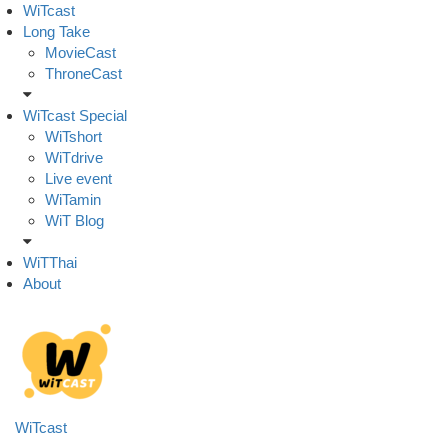
Skip
WiTcast
to
Long Take
content
MovieCast
ThroneCast
WiTcast Special
WiTshort
WiTdrive
Live event
WiTamin
WiT Blog
WiTThai
About
WiTcast