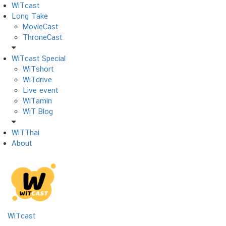
Skip
WiTcast
to
Long Take
content
MovieCast
ThroneCast
WiTcast Special
WiTshort
WiTdrive
Live event
WiTamin
WiT Blog
WiTThai
About
WiTcast