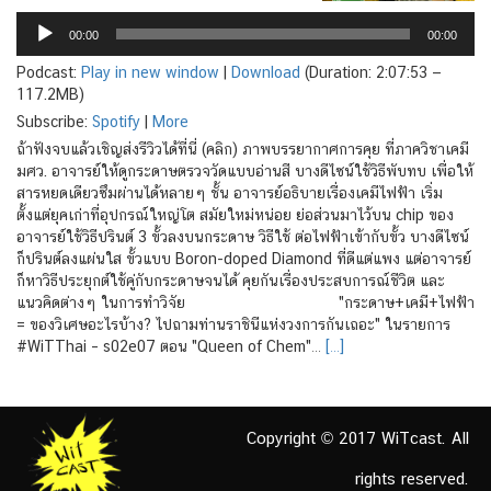
Audio
Player
00:00
00:00
Podcast:
Play in new window
|
Download
(Duration: 2:07:53 —
117.2MB)
Subscribe:
Spotify
|
More
ถ้าฟังจบแล้วเชิญส่งรีวิวได้ที่นี่ (คลิก) ภาพบรรยากาศการคุย ที่ภาควิชาเคมี
มศว. อาจารย์ให้ดูกระดาษตรวจวัดแบบอ่านสี บางดีไซน์ใช้วิธีพับทบ เพื่อให้
สารหยดเดียวซึมผ่านได้หลายๆ ชั้น อาจารย์อธิบายเรื่องเคมีไฟฟ้า เริ่ม
ตั้งแต่ยุคเก่าที่อุปกรณ์ใหญ่โต สมัยใหม่หน่อย ย่อส่วนมาไว้บน chip ของ
อาจารย์ใช้วิธีปรินต์ 3 ขั้วลงบนกระดาษ วิธีใช้ ต่อไฟฟ้าเข้ากับขั้ว บางดีไซน์
ก็ปรินต์ลงแผ่นใส ขั้วแบบ Boron-doped Diamond ที่ดีแต่แพง แต่อาจารย์
ก็หาวิธีประยุกต์ใช้คู่กับกระดาษจนได้ คุยกันเรื่องประสบการณ์ชีวิต และ
แนวคิดต่างๆ ในการทำวิจัย "กระดาษ+เคมี+ไฟฟ้า
= ของวิเศษอะไรบ้าง? ไปถามท่านราชินีแห่งวงการกันเถอะ" ในรายการ
#WiTThai – s02e07 ตอน "Queen of Chem"…
[…]
Copyright © 2017 WiTcast. All
rights reserved.