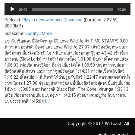
Audio
Player
00:00
00:00
Podcast:
Play in new window
|
Download
(Duration: 2:27:59 —
203.3MB)
Subscribe:
Spotify
|
More
แขกรับเชิญตอนนี้คือจุ๊จากมูลนิธิ Love Wildlife จ้า TIME STAMPS 0:00
ทักทาย แนะนำตัวน้องจุ๊ และ Love Wildlife 27:07 เข้าเรื่องปัญหาคนเอา
สัตว์ป่ามาเลี้ยงโดยไม่เข้าใจ / พี่แทนเล่าเรื่องนกฮูกกุ๊ปตะ 43:42 เข้าเรื่อง
นางอาย (Slow Loris) ทำไมถึงไม่ควรเลี้ยง 1:01:00 ปัญหาเลี้ยงนากแล้วดุ
1:06:03 เฟอเร็ต แพรรี่ด็อก กิ้งก่า เลี้ยงได้มั้ย 1:09:59 ปัญหาการปล่อย
สัตว์กลับคืนเข้าป่า และการทำศูนย์รับดูแล 1:14:31 การตัดเขี้ยวเล็บสัตว์
1:16:22 เลี้ยงเสือ + ที่เที่ยวที่ให้ถ่ายรูปกับสัตว์ 1:22:47 สถานแสดงสัตว์น้ำ
วาฬ โลมา 1:27:30 คำแนะนำสำหรับคนที่เลี้ยงสัตว์ป่าอยู่ตอนนี้แล้วเลี้ยงต่อ
ไม่ไหว 1:30:05 แนะนำสารคดี Black Fish, The Cove, Virunga 1:33:13
เสริมเรื่องนางอายเลียนแบบงูเห่า 1:42:15 ตัวอย่างคนอยู่ร่วมกับนางอาย
แบบธรรมชาติ 1:45:04
[…]
Copyright © 2017 WiTcast. All
rights reserved.