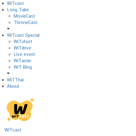
Skip
WiTcast
to
Long Take
content
MovieCast
ThroneCast
WiTcast Special
WiTshort
WiTdrive
Live event
WiTamin
WiT Blog
WiTThai
About
WiTcast