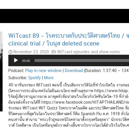
WiTcast 89 – โรคระบาดกับประวัติศาสตร์ไทย / จร
clinical trial / โบนุส deleted scene
November 23, 2020
WiTcast episodes and show notes
Audio
00:00
Player
Podcast:
Play in new window
|
Download
(Duration: 1:37:40 — 13
Subscribe:
Spotify
|
More
40 นาทีแรกของ WiTcast ตอนนี้ เป็นเสียงจากวิดิโอที่ทำไปเปิดใน งานทอล์
(โครงการประเมินเทคโนโลยีและนโยบายด้านสุขภาพ https://www.hitap.n
วิจัยผู้เชี่ยวชาญมากมาย มาพูดหัวข้อน่าสนใจเกี่ยวกับวัคซีนโควิด-19 ที่ก
ย้อนหลังทั้งงานได้ที่ https://www.facebook.com/HITAPTHAILAND/v
ช่วงของ WiTcast WiT Quizz โรคระบาดในอดีต และประวัติศาสตร์ไทย ข้อ
ชีวิตคนมากที่สุดในโลกในประวัติศาสตร์ ก็คือ Spanish Flu ค.ศ. 1918 ทั่
คนเท่านั้น ตำนาน “พระเจ้าอู่ทองหนีโรคห่ามาตั้งกรุงศรีอยุธยา” นักประวัติศ
วาต์ โรคฝีดาษ เป็นโรคที่มนุษย์กวาดล้างสิ้นซากไปจากโลกได้สำเร็จในปีพ.ศ