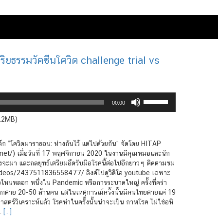
ิยธรรมวัคซีนโควิด challenge trial vs
Use
00:00
Up/Down
Arrow
4.2MB)
keys
to
ก “โควิดมาราธอน: ห่างกันไว้ แต่ไปด้วยกัน“ จัดโดย HITAP
increase
et/) เมื่อวันที่ 17 พฤศจิกายน 2020 ในงานมีคุณหมอและนัก
or
ำลังจะมา และกลยุทธ์เตรียมอึดรับมือโรคนี้ต่อไปอีกยาวๆ ติดตามชม
decrease
ideos/2437511836558477/ ลิงค์ไปดูวิดิโอ youtube เฉพาะ
volume.
ไหนหลอก หนึ่งใน Pandemic หรือการระบาดใหญ่ ครั้งที่คร่า
วโลกตาย 20-50 ล้านคน แต่ในเหตุการณ์ครั้งนั้นมีคนไทยตายแค่ 19
าสตร์วิเคราะห์แล้ว โรคห่าในครั้งนั้นน่าจะเป็น กาฬโรค ไม่ใช่อหิ
.
[…]