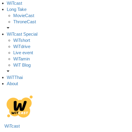
Skip
WiTcast
to
Long Take
content
MovieCast
ThroneCast
WiTcast Special
WiTshort
WiTdrive
Live event
WiTamin
WiT Blog
WiTThai
About
WiTcast