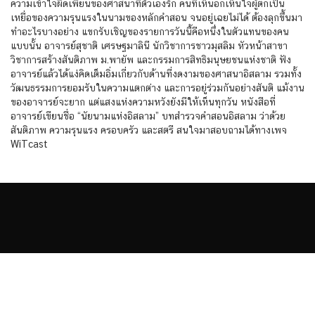
ความเข้าใจผิดเพี้ยนของศาสนาที่ตัวเองรัก คนที่เห็นอกเห็นใจผู้ตกเป็น
เหยื่อของความรุนแรงในนามของหลักคำสอน จนอยู่เฉยไม่ได้ ต้องลุกขึ้นมา
ทำอะไรบางอย่าง แขกรับเชิญของรายการวันนี้คือหนึ่งในตัวแทนของคน
แบบนั้น อาจารย์สุชาติ เศรษฐมาลินี นักวิชาการชาวมุสลิม หัวหน้าสาขา
วิชาการสร้างสันติภาพ ม.พายัพ และกรรมการสิทธิมนุษยชนแห่งชาติ ฟัง
อาจารย์แล้วได้แง่คิดเต็มอิ่มเกี่ยวกับด้านที่งดงามของศาสนาอิสลาม รวมทั้ง
วัฒนธรรมการยอมรับในความแตกต่าง และการอยู่ร่วมกันอย่างสันติ แม้งาน
ของอาจารย์จะยาก แต่แสงแห่งความหวังยังมีให้เห็นทุกวัน หนังสือที่
อาจารย์เขียนชื่อ “นัยนามแห่งอิสลาม” บทสำรวจคำสอนอิสลาม ว่าด้วย
สันติภาพ ความรุนแรง ครอบครัว และสตรี สนใจมาสอบถามได้ทางเพจ
WiTcast