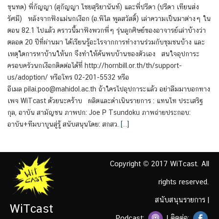
ขุนทด) พี่กัญญา (สุกัญญา ไชยสุริยานันท์) และพี่ปรีดา (ปรีดา เทียนส่ง
รัศมี) หลังจากฟังแม่นกเงือก (อ.พิไล พูลสวัสดิ์) เล่าความเป็นมาต่างๆ ใน
ตอน 82.1 ไปแล้ว คราวนี้มาฟังพวกพี่ๆ รุ่นลูกศิษย์ของอาจารย์เล่าบ้างว่า
ตลอด 20 ปีที่ผ่านมา ได้เรียนรู้อะไรจากการทำงานร่วมกับชุมชนบ้าง และ
เหตุใดการหาบ้านให้นก จึงทำให้ค้นพบบ้านของตัวเอง สนใจอุปการะ
ครอบครัวนกเงือกติดต่อได้ที่ http://hornbill.or.th/th/support-
us/adoption/ หรือโทร 02-201-5532 หรือ
อีเมล pilai.poo@mahidol.ac.th ถ้าใครไปอุปการะแล้ว อย่าลืมมาบอกทาง
เพจ WiTcast ด้วยนะคร้าบ ผลิตและดำเนินรายการ : แทนไท ประเสริฐ
กุล, อาบัน สามัญชน ภาพปก: Joe P Tsundoku ภาพถ่ายประกอบ:
อาบัน+ทีมบาบูนสู่รู้ สนับสนุนโดย: สกสว.
[…]
Copyright © 2017 WiTcast. All
rights reserved.
สนับสนุนรายการ
|
WiTcast
Podcast:
| ติดต่อ: