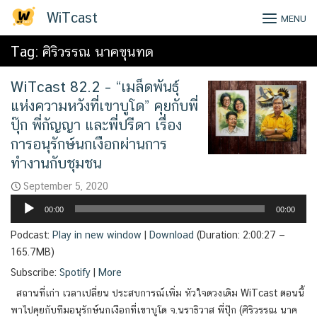
Skip
WiTcast
MENU
to
content
Tag:
ศิริวรรณ นาคขุนทด
WiTcast 82.2 – “เมล็ดพันธุ์
แห่งความหวังที่เขาบูโด” คุยกับพี่
ปุ๊ก พี่กัญญา และพี่ปรีดา เรื่อง
การอนุรักษ์นกเงือกผ่านการ
ทำงานกับชุมชน
September 5, 2020
Audio
00:00
00:00
Player
Podcast:
Play in new window
|
Download
(Duration: 2:00:27 —
165.7MB)
Subscribe:
Spotify
|
More
สถานที่เก่า เวลาเปลี่ยน ประสบการณ์เพิ่ม หัวใจดวงเดิม WiTcast ตอนนี้
พาไปคุยกับทีมอนุรักษ์นกเงือกที่เขาบูโด จ.นราธิวาส พี่ปุ๊ก (ศิริวรรณ นาค