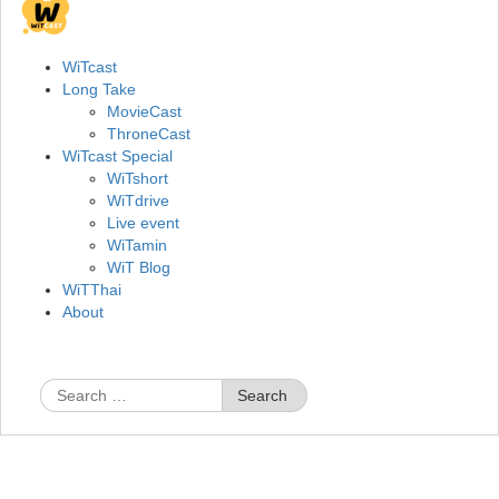
WiTcast
Long Take
MovieCast
ThroneCast
WiTcast Special
WiTshort
WiTdrive
Live event
WiTamin
WiT Blog
WiTThai
About
Search
for: