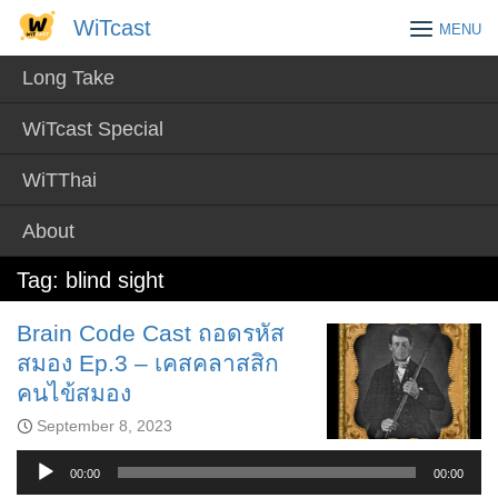
Skip
WiTcast
WiTcast
MENU
to
content
Long Take
WiTcast Special
WiTThai
About
Tag:
blind sight
Brain Code Cast ถอดรหัส
สมอง Ep.3 – เคสคลาสสิก
คนไข้สมอง
September 8, 2023
Audio
Player
00:00
00:00