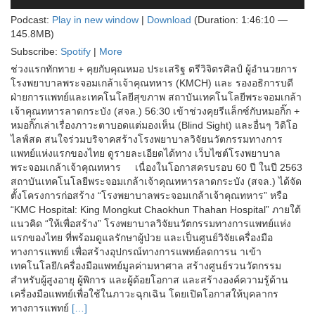
Player
Podcast:
Play in new window
|
Download
(Duration: 1:46:10 —
145.8MB)
Subscribe:
Spotify
|
More
ช่วงแรกทักทาย + คุยกับคุณหมอ ประเสริฐ ตรีวิจิตรศิลป์ ผู้อำนวยการ
โรงพยาบาลพระจอมเกล้าเจ้าคุณทหาร (KMCH) และ รองอธิการบดี
ฝ่ายการแพทย์และเทคโนโลยีสุขภาพ สถาบันเทคโนโลยีพระจอมเกล้า
เจ้าคุณทหารลาดกระบัง (สจล.) 56:30 เข้าช่วงคุยรีแล็กซ์กับหมอกิ๊ก +
หมอกิ๊กเล่าเรื่องภาวะตาบอดแต่มองเห็น (ฺBlind Sight) และอื่นๆ วิดิโอ
ไลฟ์สด สนใจร่วมบริจาคสร้างโรงพยาบาลวิจัยนวัตกรรมทางการ
แพทย์แห่งแรกของไทย ดูรายละเอียดได้ทาง เว็บไซต์โรงพยาบาล
พระจอมเกล้าเจ้าคุณทหาร เนื่องในโอกาสครบรอบ 60 ปี ในปี 2563
สถาบันเทคโนโลยีพระจอมเกล้าเจ้าคุณทหารลาดกระบัง (สจล.) ได้จัด
ตั้งโครงการก่อสร้าง “โรงพยาบาลพระจอมเกล้าเจ้าคุณทหาร” หรือ
“KMC Hospital: King Mongkut Chaokhun Thahan Hospital” ภายใต้
แนวคิด “ให้เพื่อสร้าง” โรงพยาบาลวิจัยนวัตกรรมทางการแพทย์แห่ง
แรกของไทย ที่พร้อมดูแลรักษาผู้ป่วย และเป็นศูนย์วิจัยเครื่องมือ
ทางการแพทย์ เพื่อสร้างอุปกรณ์ทางการแพทย์ลดการน าเข้า
เทคโนโลยี/เครื่องมือแพทย์มูลค่ามหาศาล สร้างศูนย์รวนวัตกรรม
สำหรับผู้สูงอายุ ผู้พิการ และผู้ด้อยโอกาส และสร้างองค์ความรู้ด้าน
เครื่องมือแพทย์เพื่อใช้ในภาวะฉุกเฉิน โดยเปิดโอกาสให้บุคลากร
ทางการแพทย์
[…]