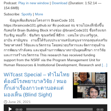
Podcast:
Play in new window
|
Download
(Duration: 1:52:14 —
154.6MB)
Subscribe:
Spotify
|
More
ข้อมูลเพิ่มเติมของโครงการ BrainCode 101
https://braincode101.github.io/ ฟัง podcast จบ ชวนไปลงลึกยิ่งขึ้น
กับคอร์ส Brain Building Block ทางช่อง @brainCode101 ชื่อจริงแขก
รับเชิญ หมอกิ๊ก : ชัยภัทร ชุณหรัศมิ์ พิธีกร : แทนไท ประเสริฐกุล,
อาบัน สามัญชน งานนี้ได้รับงบประมาณสนับสนุนจากกองทุนส่งเสริม
วิทยาศาสตร์ วิจัยและนวัตกรรม โดยหน่วยบริหารและจัดการทุนด้าน
การพัฒนากำลังคน และทุนด้านการพัฒนาสถาบันอุดมศึกษา การวิจัย
และการสร้างนวัตกรรม This research has received funding
support from the NSRF via the Program Management Unit for
Human Resources & Institutional Development, Research and
[…]
WiTcast Special – ทำไมไทย
ต้องมีโรงพยาบาลวิจัย / หมอ
กิ๊กเล่าเรื่องภาวะตาบอดแต่
มองเห็น (Blind Sight)
June 26, 2021
Audio
00:00
00:00