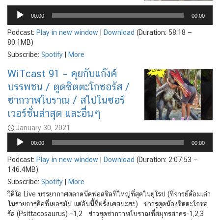
Player
00:00
00:00
Podcast:
Play in new window
|
Download
(Duration: 58:18 —
80.1MB)
Subscribe:
Spotify
|
More
WiTcast 91 – คุยกับแก๊งค์
บรรพชน / ตูดซิตตะโกซอรัส /
ซากวาฬโบราณ / สไปโนซอร์
เวอร์ชั่นล่าสุด และอื่นๆ
January 30, 2021
Audio
00:00
00:00
Player
Podcast:
Play in new window
|
Download
(Duration: 2:07:53 —
146.4MB)
Subscribe:
Spotify
|
More
วิดิโอ Live บรรยากาศตลาดนัดฟอสซิลที่ใหญ่ที่สุดในยุโรป (ที่จารย์ด้อมเล่า
ในรายการคือที่เยอรมัน แต่อันนี้ที่ฝรั่งเศสนะฮะ) ข่าวรูตูดน้องซิตตะโกซอ
รัส (Psittacosaurus) –1,2 ข่าวขุดซากวาฬโบราณที่สมุทรสาคร-1,2,3