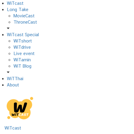
Skip
WiTcast
to
Long Take
content
MovieCast
ThroneCast
WiTcast Special
WiTshort
WiTdrive
Live event
WiTamin
WiT Blog
WiTThai
About
WiTcast