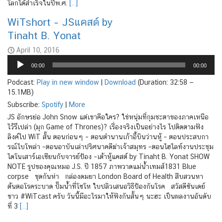
โลกได้สำเร็จในปีพ.ศ.
[…]
WiTshort – JSแคสต์ by
Tinaht B. Yonat
April 10, 2016
Audio
00:00
00:00
Player
Podcast:
Play in new window
|
Download
(Duration: 32:58 —
15.1MB)
Subscribe:
Spotify
|
More
JS อักษรย่อ John Snow แต่เขาคือใคร? ใช่หนุ่มที่กุมชะตาของภาคเหนือ
ไว้รึเปล่า (มุก Game of Thrones)? เรื่องจริงเป็นอย่างไร ไปติดตามฟัง
ลิงค์ไป WiT สั้น ตอนก่อนๆ – ตอนตำนานเก้าอี้บินว่านหู้ – ตอนประสบกา
รณ์ไบโพล่า –ตอนอาบันเล่าปริศนาคดีฆ่าเจ้าสมุทร –ตอนไฮไลท์งานประชุม
ไดโนเสาร์เอเซียนกับจารย์ป้อง –เต้าหู้แคสต์ by Tinaht B. Yonat SHOW
NOTE รูปของคุณหมอ J.S. ปี 1857 ภาพวาดแม่น้ำเทมส์1831 Blue
corpse ชุดกันห่า กล่องดมยา London Board of Health สืบสวนหา
ต้นตอโรคระบาด ปั๊มน้ำที่โซโห ใบปลิวเสนอวิธีป้องกันโรค สวัสดีซันเดย์
ชาว #WiTcast ครับ วันนี้มีอะไรมาให้ฟังกันสั้นๆ นะฮะ เป็นผลงานอันดับ
ที่ 3
[…]