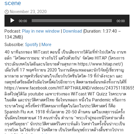
scene
November 23, 2020
Audio
00:00
00:00
Player
Podcast:
Play in new window
|
Download
(Duration: 1:37:40 —
134.2MB)
Subscribe:
Spotify
|
More
40 นาทีแรกของ WiTcast ตอนนี้ เป็นเสียงจากวิดิโอที่ทำไปเปิดใน งานท
อล์ก “โควิดมาราธอน: ห่างกันไว้ แต่ไปด้วยกัน“ จัดโดย HITAP (โครงการ
ประเมินเทคโนโลยีและนโยบายด้านสุขภาพ https://www.hitap.net/)
เมื่อวันที่ 17 พฤศจิกายน 2020 ในงานมีคุณหมอและนักวิจัยผู้เชี่ยวชาญ
มากมาย มาพูดหัวข้อน่าสนใจเกี่ยวกับวัคซีนโควิด-19 ที่กำลังจะมา และ
กลยุทธ์เตรียมอึดรับมือโรคนี้ต่อไปอีกยาวๆ ติดตามชมย้อนหลังทั้งงานได้ที่
https://www.facebook.com/HITAPTHAILAND/videos/24375118365
ลิงค์ไปดูวิดิโอ youtube เฉพาะช่วงของ WiTcast WiT Quizz โรคระบาด
ในอดีต และประวัติศาสตร์ไทย ข้อไหนหลอก หนึ่งใน Pandemic หรือการ
ระบาดใหญ่ ครั้งที่คร่าชีวิตคนมากที่สุดในโลกในประวัติศาสตร์ ก็คือ
Spanish Flu ค.ศ. 1918 ทั่วโลกตาย 20-50 ล้านคน แต่ในเหตุการณ์ครั้ง
นั้นมีคนไทยตายแค่ 19 คนเท่านั้น ตำนาน “พระเจ้าอู่ทองหนีโรคห่ามาตั้ง
กรุงศรีอยุธยา” นักประวัติศาสตร์วิเคราะห์แล้ว โรคห่าในครั้งนั้นน่าจะเป็น
กาฬโรค ไม่ใช่อหิวาต์ โรคฝีดาษ เป็นโรคที่มนุษย์กวาดล้างสิ้นซากไปจาก