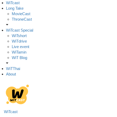
Skip
WiTcast
to
Long Take
content
MovieCast
ThroneCast
WiTcast Special
WiTshort
WiTdrive
Live event
WiTamin
WiT Blog
WiTThai
About
WiTcast