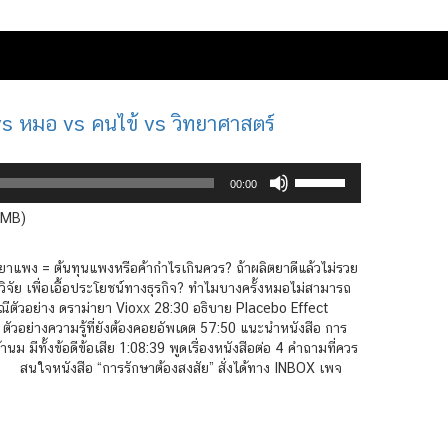
 vs หมอ vs คนไข้ vs วิทยาศาสตร์
Use
00:00
Up/Down
Arrow
5MB)
keys
to
าแพง = ต้นทุนแพงหรือค้ากำไรเกินควร? ถ้าผลิตยาดีแล้วไม่รวย
increase
วิจัย เพื่อเอื้อประโยชน์ทางธุรกิจ? ทำไมบางครั้งหมอไม่สามารถ
or
กรณีตัวอย่าง ดราม่ายา Vioxx 28:30 อธิบาย Placebo Effect
decrease
ัวอย่างความรู้ที่ยังต้องคอยอัพเดต 57:50 แนะนำหนังสือ การ
volume.
ีทั้งข้อดีข้อเสีย 1:08:39 พูดเรื่องหนังสือต่อ 4 คำถามที่ควร
0 สนใจหนังสือ “การรักษาต้องสงสัย” สั่งได้ทาง INBOX เพจ