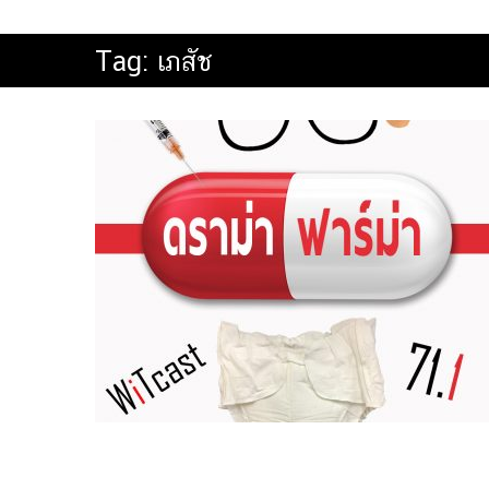
Tag:
เภสัช