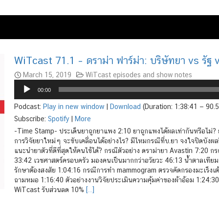
WiTcast 71.1 – ดราม่า ฟาร์ม่า: บริษัทยา vs รัฐ
March 15, 2019
WiTcast episodes and show notes
Audio
00:00
Player
Podcast:
Play in new window
|
Download
(Duration: 1:38:41 — 90.
Subscribe:
Spotify
|
More
-Time Stamp- ประเด็นยาถูกยาแพง 2:10 ยาถูกแพงได้ผลเท่ากันหรือไม่? ย
การวิจัยยาใหม่ๆ จะขับเคลื่อนได้อย่างไร? มีไหมกรณีที่บ.ยา จงใจปิดบังผล
แนะนำยาตัวที่ดีที่สุดให้คนไข้ได้? กรณีตัวอย่าง ดราม่ายา Avastin 7:20 
33:42 เวชศาสตร์ครอบครัว มองคนเป็นมากกว่าอวัยวะ 46:13 น้ำตาลเทียม ต
รักษาต้องสงสัย 1:04:16 กรณีการทำ mammogram ตรวจคัดกรองมะเร็งเต้านม ม
ถามหมอ 1:16:40 ตัวอย่างงานวิจัยประเมินความคุ้มค่าของผ้าอ้อม 1:24:3
WiTcast รับส่วนลด 10%
[…]