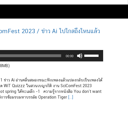
omFest 2023 / ข่าว Ai ไปไกลถึงไหนแล้ว
Use
00:00
Up/Down
Arrow
6.8MB)
keys
to
 – 1 ข่าว Ai อ่านคลื่นสมองขณะฟังเพลงแล้วแปลงกลับเป็นเพลงได้
increase
าศจัดสด WiT Quizzz ในสวนเบญจกิติ งาน SciComFest 2023
or
ย hot spring ใต้ทะเลลึก –1 ความรู้จากหนังสือ You don’t want
decrease
ปฏิบัติการซ้อมรบมหาบรรลัย Operation Tiger
[…]
volume.