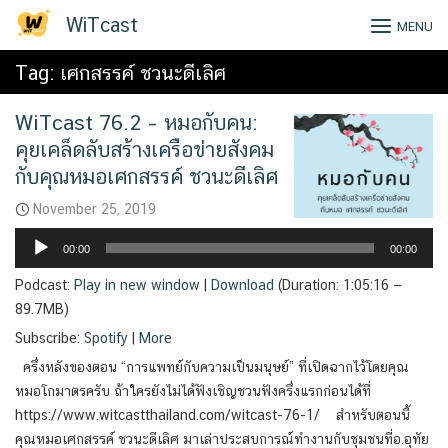
Skip
WiTcast
MENU
to
content
Tag:
เศกสรรค์ ชวนะดีเลิศ
WiTcast 76.2 – หมอกับคน:
คุยเคล็ดลับสร้างเครือข่ายสังคม
กับคุณหมอเศกสรรค์ ชวนะดีเลิศ
November 25, 2019
Audio
00:00
00:00
Player
Podcast:
Play in new window
|
Download
(Duration: 1:05:16 —
89.7MB)
Subscribe:
Spotify
|
More
ครึ่งหลังของตอน “การแพทย์กับความเป็นมนุษย์” ที่เปิดฉากไว้โดยคุณ
หมอโกมาตรครับ ถ้าใครยังไม่ได้ฟังเชิญชวนฟังครึ่งแรกก่อนได้ที่
https://www.witcastthailand.com/witcast-76-1/ สำหรับตอนนี้
คุณหมอเศกสรรค์ ชวนะดีเลิศ มาเล่าประสบการณ์ทำงานกับชุมชนที่อ.อุทัย