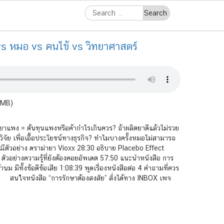
Search
for:
 vs หมอ vs คนไข้ vs วิทยาศาสตร์
5MB)
าแพง = ต้นทุนแพงหรือค้ากำไรเกินควร? ถ้าผลิตยาดีแล้วไม่รวย
วิจัย เพื่อเอื้อประโยชน์ทางธุรกิจ? ทำไมบางครั้งหมอไม่สามารถ
กรณีตัวอย่าง ดราม่ายา Vioxx 28:30 อธิบาย Placebo Effect
ัวอย่างความรู้ที่ยังต้องคอยอัพเดต 57:50 แนะนำหนังสือ การ
ีทั้งข้อดีข้อเสีย 1:08:39 พูดเรื่องหนังสือต่อ 4 คำถามที่ควร
0 สนใจหนังสือ “การรักษาต้องสงสัย” สั่งได้ทาง INBOX เพจ