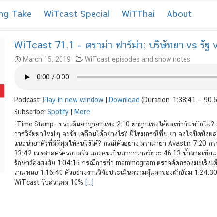
ะนโยบายด้านสุขภาพ
ng Take
WiTcast Special
WiTThai
About
WiTcast 71.1 – ดราม่า ฟาร์ม่า: บริษัทยา vs รัฐ
March 15, 2019
WiTcast episodes and show notes
Podcast:
Play in new window
|
Download
(Duration: 1:38:41 — 90.
Subscribe:
Spotify
|
More
-Time Stamp- ประเด็นยาถูกยาแพง 2:10 ยาถูกแพงได้ผลเท่ากันหรือไม่? ย
การวิจัยยาใหม่ๆ จะขับเคลื่อนได้อย่างไร? มีไหมกรณีที่บ.ยา จงใจปิดบังผล
แนะนำยาตัวที่ดีที่สุดให้คนไข้ได้? กรณีตัวอย่าง ดราม่ายา Avastin 7:20 
33:42 เวชศาสตร์ครอบครัว มองคนเป็นมากกว่าอวัยวะ 46:13 น้ำตาลเทียม ต
รักษาต้องสงสัย 1:04:16 กรณีการทำ mammogram ตรวจคัดกรองมะเร็งเต้านม ม
ถามหมอ 1:16:40 ตัวอย่างงานวิจัยประเมินความคุ้มค่าของผ้าอ้อม 1:24:3
WiTcast รับส่วนลด 10%
[…]