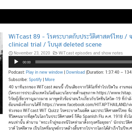
WiTcast 89 – โรคระบาดกับประวัติศาสตร์ไทย / จร
clinical trial / โบนุส deleted scene
November 23, 2020
WiTcast episodes and show notes
Audio
00:00
Player
Podcast:
Play in new window
|
Download
(Duration: 1:37:40 — 13
Subscribe:
Spotify
|
More
40 นาทีแรกของ WiTcast ตอนนี้ เป็นเสียงจากวิดิโอที่ทำไปเปิดใน งานทอล์
(โครงการประเมินเทคโนโลยีและนโยบายด้านสุขภาพ https://www.hitap.n
วิจัยผู้เชี่ยวชาญมากมาย มาพูดหัวข้อน่าสนใจเกี่ยวกับวัคซีนโควิด-19 ที่ก
ย้อนหลังทั้งงานได้ที่ https://www.facebook.com/HITAPTHAILAND/v
ช่วงของ WiTcast WiT Quizz โรคระบาดในอดีต และประวัติศาสตร์ไทย ข้อ
ชีวิตคนมากที่สุดในโลกในประวัติศาสตร์ ก็คือ Spanish Flu ค.ศ. 1918 ทั่
คนเท่านั้น ตำนาน “พระเจ้าอู่ทองหนีโรคห่ามาตั้งกรุงศรีอยุธยา” นักประวัติศ
วาต์ โรคฝีดาษ เป็นโรคที่มนุษย์กวาดล้างสิ้นซากไปจากโลกได้สำเร็จในปีพ.ศ