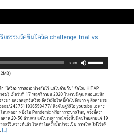
ิยธรรมวัคซีนโควิด challenge trial vs
Use
00:00
Up/Down
Arrow
4.2MB)
keys
to
ก “โควิดมาราธอน: ห่างกันไว้ แต่ไปด้วยกัน“ จัดโดย HITAP
increase
et/) เมื่อวันที่ 17 พฤศจิกายน 2020 ในงานมีคุณหมอและนัก
or
ำลังจะมา และกลยุทธ์เตรียมอึดรับมือโรคนี้ต่อไปอีกยาวๆ ติดตามชม
decrease
ideos/2437511836558477/ ลิงค์ไปดูวิดิโอ youtube เฉพาะ
volume.
ไหนหลอก หนึ่งใน Pandemic หรือการระบาดใหญ่ ครั้งที่คร่า
วโลกตาย 20-50 ล้านคน แต่ในเหตุการณ์ครั้งนั้นมีคนไทยตายแค่ 19
าสตร์วิเคราะห์แล้ว โรคห่าในครั้งนั้นน่าจะเป็น กาฬโรค ไม่ใช่อหิ
.
[…]