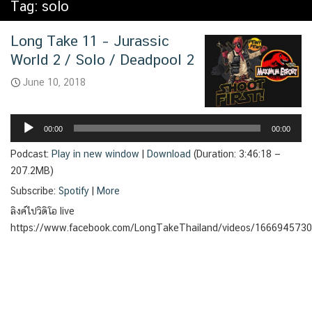
Tag:
solo
Long Take 11 – Jurassic
World 2 / Solo / Deadpool 2
June 10, 2018
Audio
Player
00:00
00:00
Podcast:
Play in new window
|
Download
(Duration: 3:46:18 —
207.2MB)
Subscribe:
Spotify
|
More
ลิงค์ไปวิดิโอ live
https://www.facebook.com/LongTakeThailand/videos/166694573