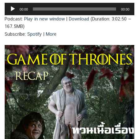
Audio
00:00
00:00
Player
Podcast:
Play in new window
|
Download
(Duration: 3:02:50 —
167.5MB)
Subscribe:
Spotify
|
More