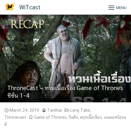
Skip
WiTcast
MENU
to
content
ThroneCast – ทวนเนื้อเรื่อง Game of Thrones
ซีซั่น 1-4
March 24, 2019
Tanthai
Long Take
,
Thronecast
Game of Thrones
,
รีแค็ป
,
สรุปเนื้อเรื่อง
,
เกมออฟโธรน
ส์