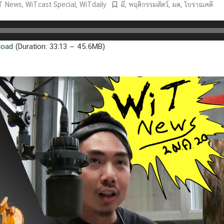
T News
,
WiTcast Special
,
WiTdaily
ฉี่
,
พฤติกรรมสัตว์
,
มด
,
โบราณคดี
load
(Duration: 33:13 — 45.6MB)