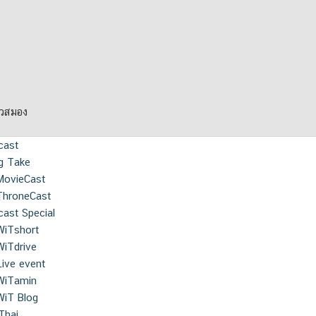
ยวสมอง
cast
g Take
MovieCast
ThroneCast
ast Special
WiTshort
WiTdrive
Live event
WiTamin
WiT Blog
Thai