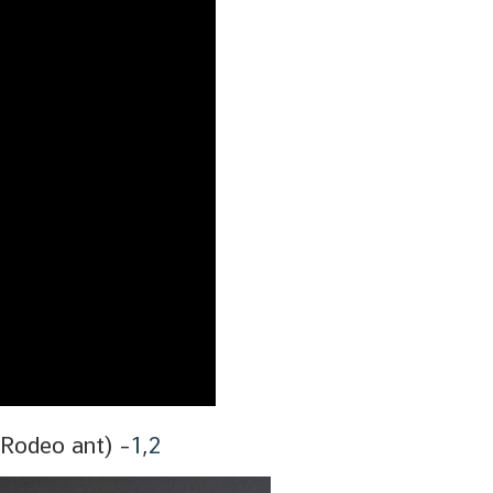
 (Rodeo ant) –
1
,
2