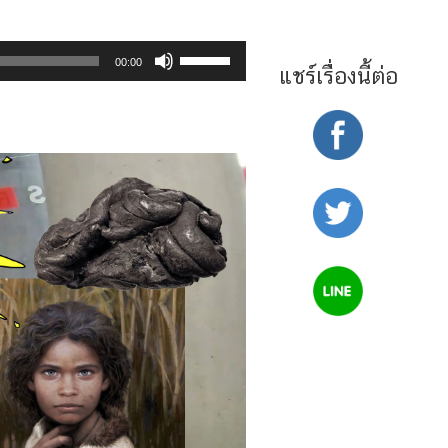
Use
00:00
แชร์เรื่องนี้ต่อ
Up/Down
Arrow
keys
to
increase
or
decrease
volume.