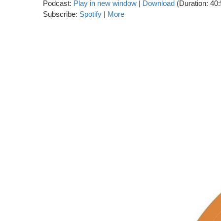
Podcast:
Play in new window
|
Download
(Duration: 40
Subscribe:
Spotify
|
More