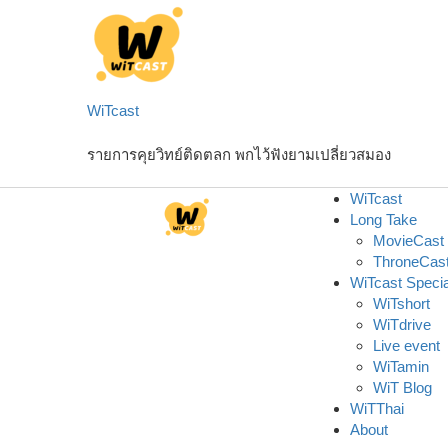
Skip
to
content
WiTcast
รายการคุยวิทย์ติดตลก พกไว้ฟังยามเปลี่ยวสมอง
WiTcast
Long Take
MovieCast
ThroneCas
WiTcast Specia
WiTshort
WiTdrive
Live event
WiTamin
WiT Blog
WiTThai
About