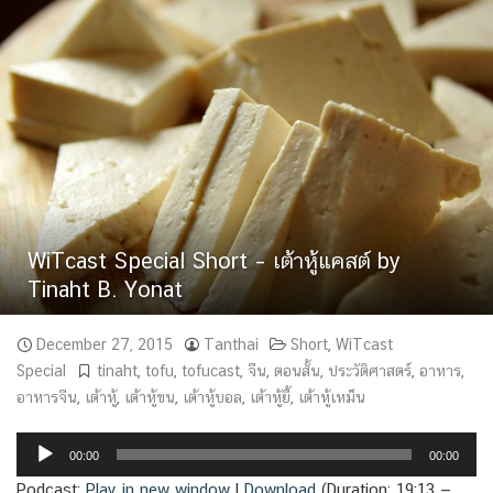
WiTcast Special Short – เต้าหู้แคสต์ by
Tinaht B. Yonat
December 27, 2015
Tanthai
Short
,
WiTcast
Special
tinaht
,
tofu
,
tofucast
,
จีน
,
ตอนสั้น
,
ประวัติศาสตร์
,
อาหาร
,
อาหารจีน
,
เต้าหู้
,
เต้าหู้ขน
,
เต้าหู้บอล
,
เต้าหู้ยี้
,
เต้าหู้เหม็น
Audio
00:00
00:00
Player
Podcast:
Play in new window
|
Download
(Duration: 19:13 —