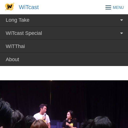
Skip
WiTcast
WiTcast
MENU
to
content
Long Take
WiTcast Special
WiTThai
About