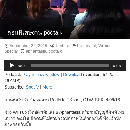
ตอนพิเศษงาน podtalk
September 24, 2016
Tanthai
Live event
,
WiTcast
Special
aphantasia
,
podtalk
Audio
00:00
00:00
Player
Podcast:
Play in new window
|
Download
(Duration: 57:20 —
26.4MB)
Subscribe:
Spotify
|
More
ตอนพิเศษ จัดขึ้น ณ งาน Podtalk, TKpark, CTW, BKK, 4/09/16
ช่วง WiTsup (วิทย์ศัพท์) เสนอ Aphantasia หรือผมบัญญัติศัพท์ไทย
เองว่า อะมโน คือคนที่ไม่สามารถนึกภาพในหัวออกได้ ฟังแล้วนึก
ภาพออกกันมั้ย