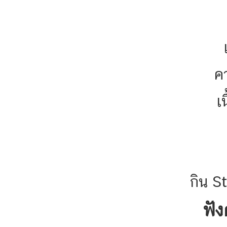
ค
เ
กิน S
ฟั