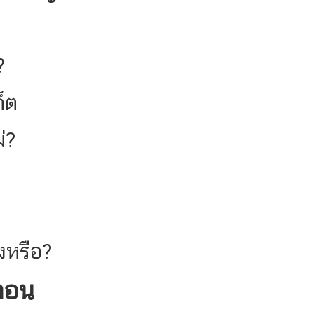
?
็ต
่?
งหรือ?
ตอน