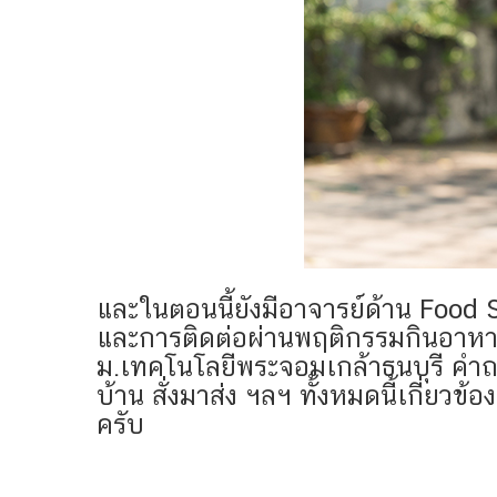
และในตอนนี้ยังมีอาจารย์ด้าน Food Sc
และการติดต่อผ่านพฤติกรรมกินอาห
ม.เทคโนโลยีพระจอมเกล้าธนบุรี คำถาม
บ้าน สั่งมาส่ง ฯลฯ ทั้งหมดนี้เกี่ย
ครับ