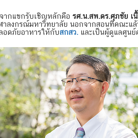
ติจากแขกรับเชิญหลักคือ
รศ.น.สพ.ดร.ศุภชัย เน
าลงกรณ์มหาวิทยาลัย นอกจากสอนที่คณะแล้วอ
มปลอดภัยอาหารให้กับ
สกสว.
และเป็นผู้ดูแลศูนย