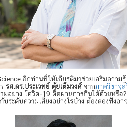
ience อีกท่านที่ให้เกียรติมาช่วยเสริมความรู
าร
รศ.ดร.ประเวทย์ ตุ้ยเต็มวงศ์
จาก
ภาควิชาจุล
อย่าง โควิด-19 ติดผ่านการกินได้ด้วยหรือ? ก
วข้องกับระดับความเสี่ยงอย่างไรบ้าง ต้องลองฟ