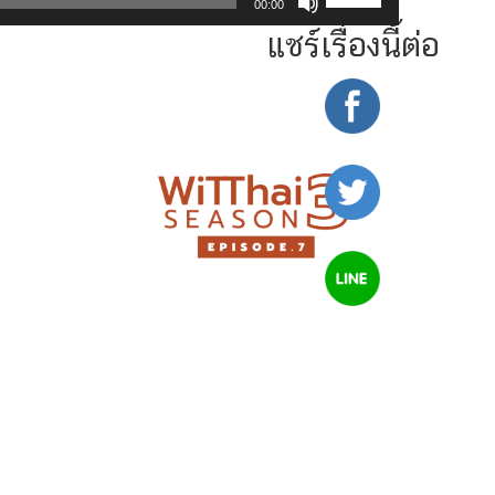
00:00
Up/Down
แชร์เรื่องนี้ต่อ
Arrow
keys
to
increase
or
decrease
volume.