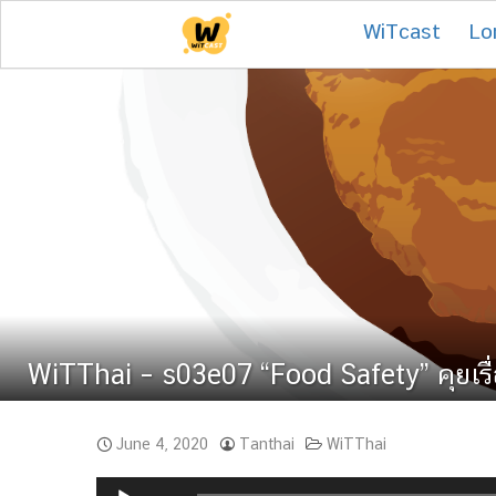
Skip
WiTcast
Lo
to
content
WiTThai – s03e07 “Food Safety” คุยเรื่
June 4, 2020
Tanthai
WiTThai
Audio