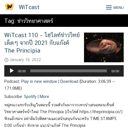
Skip
WiTcast
MENU
to
content
Tag:
ข่าววิทยาศาสตร์
WiTcast 110 – ไฮไลท์ข่าววิทย์
เด็ดๆ จากปี 2021 กับแก๊งค์
The Principia
January 16, 2022
Audio
00:00
00:00
Player
Podcast:
Play in new window
|
Download
(Duration: 3:06:39 —
171.0MB)
Subscribe:
Spotify
|
More
หมู่คณะแขกรับเชิญในตอนนี้ รวมตัวกันมาจากเพจนำเสนอคอนเท็นต์
วิทยาศาสตร์หน้าใหม่ The Principia (เว็บไซต์ https://theprincipia.co/)
ฟังแล้วชอบ อย่าลืมไปติดตามและสนับสนุนกันนะครับ TIME STAMPS
0:00 เกริ่นนำ ทักทาย แนะนำแก๊งค์ The Principia