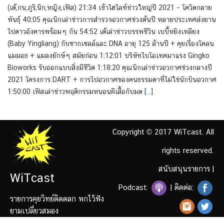
(เต้,กน,ภูริ,นิก,หญิง,เฟิส) 21:34 เข้าไฮไลท์ข่าวใหญ่ปี 2021 – โควิดกลาย
พันธุ์ 40:05 คุณนิกเล่าข่าวการสำรวจอวกาศช่วงต้นปี หลายประเทศส่งยาน
ไปดาวอังคารพร้อมๆ กัน 54:52 เต้เล่าข่าวบรรพชีวิน เบบี้หยิงเหลียง
(Baby Yingliang) กับซากเซลล์และ DNA อายุ 125 ล้านปี + คุยเรื่องโคลน
แมมอธ + แมลงยักษ์ๆ สมัยก่อน 1:12:01 บริษัทไบโอเทคมาแรง Gingko
Bioworks รับออกแบบสิ่งมีชีวิต 1:18:20 คุณนิกเล่าข่าวอวกาศช่วงกลางปี
2021 โครงการ DART + การไปอวกาศของคนธรรมดาที่ไม่ใช่นักบินอวกาศ
1:50:00 เฟิสเล่าข่าวพฤติกรรมหนอนผีเสื้อกับมด
[…]
Copyright © 2017 WiTcast. All
rights reserved.
สนับสนุนรายการ
|
WiTcast
Podcast:
| ติดต่อ:
รายการคุยวิทย์ติดตลก พกไว้ฟัง
ยามเปลี่ยวสมอง