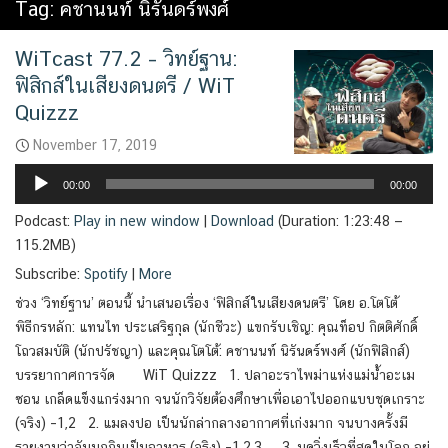
Tag:
คชานนท์ นิรันดร์พงศ์
WiTcast 77.2 – วิทย์ฐาน:
ฟิสิกส์ในเสียงดนตรี / WiT
Quizzz
November 17, 2019
Audio
00:00
00:00
Player
Podcast:
Play in new window
|
Download
(Duration: 1:23:48 —
115.2MB)
Subscribe:
Spotify
|
More
ช่วง ‘วิทย์ฐาน’ ตอนนี้ นำเสนอเรื่อง ‘ฟิสิกส์ในเสียงดนตรี’ โดย อ.โตโต้
พิธีกรหลัก: แทนไท ประเสริฐกุล (นักชีวะ) แขกรับเชิญ: คุณท็อป กิตติศักดิ์
โถวสมบัติ (นักปรัชญา) และคุณโตโต้: คชานนท์ นิรันดร์พงศ์ (นักฟิสิกส์)
บรรยากาศการจัด WiT Quizzz 1. ปลาอะราไพม่าแห่งแม่น้ำอะเม
ซอน เกล็ดแข็งแกร่งมาก จนนักวิจัยต้องศึกษาเพื่อเอาไปออกแบบชุดเกราะ
(จริง) –1,2 2. แมลงปอ เป็นนักล่ากลางอากาศที่เก่งมาก จนบางครั้งมี
รายงานว่าจับนกกินเป็นอาหาร (จริง) –1,2,3 3. มดวิ่งเร็วที่สุดในโลก อยู่