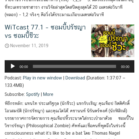
ที่ทะเลทรายซาฮารา งานวิจัยล่าสุดวัดสปีดสูงสุดได้ 20 เมตรต่อวินาที
(หลอก) – 1,2 จริงๆ คือวิ่งได้ประมาณเกือบเมตรต่อวินาที
WiTcast 77.1 – ซอมบี้ปรัชญา
vs ซอมบี้ชีวะ
November 11, 2019
Audio
Player
00:00
00:00
Podcast:
Play in new window
|
Download
(Duration: 1:37:07 —
133.4MB)
Subscribe:
Spotify
|
More
พิธีกรหลัก: แทนไท ประเสริฐกุล (นักชีวะ) แขกรับเชิญ: คุณท็อป กิตติศักดิ์
โถวสมบัติ (นักปรัชญา) และคุณโตโต้: คชานนท์ นิรันดร์พงศ์ (นักฟิสิกส์)
บรรยากาศการจัดรายการ คุณท็อปหิ้วระนาดใส่กระเป๋ามาด้วย ซอมบี้ใน
วิชาปรัชญา (Philosophical Zombie) ศัพท์และชื่อคนที่พูดถึงในช่วงนี้
consciousness what it’s like to be a bat โดย Thomas Nagel