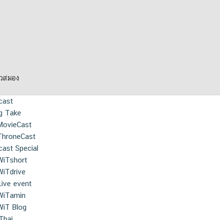
ยวสมอง
cast
g Take
MovieCast
ThroneCast
ast Special
WiTshort
WiTdrive
Live event
WiTamin
WiT Blog
Thai