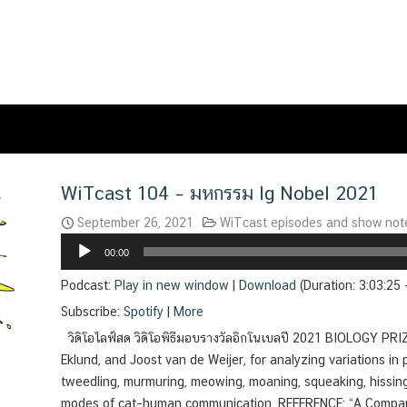
WiTcast 104 – มหกรรม Ig Nobel 2021
September 26, 2021
WiTcast episodes and show not
Audio
00:00
Player
Podcast:
Play in new window
|
Download
(Duration: 3:03:25
Subscribe:
Spotify
|
More
วิดิโอไลฟ์สด วิดิโอพิธีมอบรางวัลอิกโนเบลปี 2021 BIOLOGY PR
Eklund, and Joost van de Weijer, for analyzing variations in pur
tweedling, murmuring, meowing, moaning, squeaking, hissing,
modes of cat–human communication. REFERENCE: “A Comparat