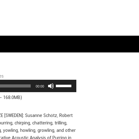
es
Use
00:00
Up/Down
 — 168.0MB)
Arrow
keys
to
IZE [SWEDEN]: Susanne Schötz, Robert
increase
ring, chirping, chattering, trilling,
or
 yowling, howling, growling, and other
decrease
ive Acoustic Analysis of Purring in