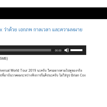
ox ว่าด้วย เอกภพ กาลเวลา และความหมาย
Use
00:00
Up/Down
Arrow
.5MB)
keys
to
อ Universal World Tour 2019 นะครับ ใครอยากตามไปดูของจริง
increase
รูปที่อาบันวาดผมระหว่างฟังการรีแค็ปนะครับ ไม่ใช่รูป Brian Cox
or
decrease
volume.