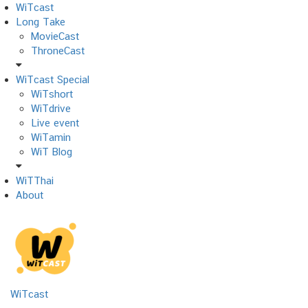
Skip
WiTcast
to
Long Take
content
MovieCast
ThroneCast
WiTcast Special
WiTshort
WiTdrive
Live event
WiTamin
WiT Blog
WiTThai
About
WiTcast