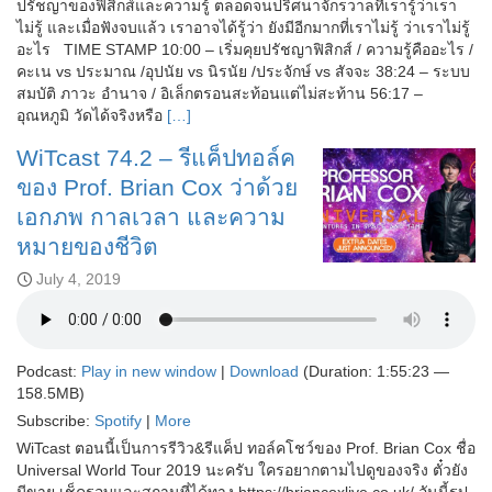
ปรัชญาของฟิสิกส์และความรู้ ตลอดจนปริศนาจักรวาลที่เรารู้ว่าเรา
ไม่รู้ และเมื่อฟังจบแล้ว เราอาจได้รู้ว่า ยังมีอีกมากที่เราไม่รู้ ว่าเราไม่รู้
อะไร TIME STAMP 10:00 – เริ่มคุยปรัชญาฟิสิกส์ / ความรู้คืออะไร /
คะเน vs ประมาณ /อุปนัย vs นิรนัย /ประจักษ์ vs สัจจะ 38:24 – ระบบ
สมบัติ ภาวะ อำนาจ / อิเล็กตรอนสะท้อนแต่ไม่สะท้าน 56:17 –
อุณหภูมิ วัดได้จริงหรือ
[…]
WiTcast 74.2 – รีแค็ปทอล์ค
ของ Prof. Brian Cox ว่าด้วย
เอกภพ กาลเวลา และความ
หมายของชีวิต
July 4, 2019
Podcast:
Play in new window
|
Download
(Duration: 1:55:23 —
158.5MB)
Subscribe:
Spotify
|
More
WiTcast ตอนนี้เป็นการรีวิว&รีแค็ป ทอล์คโชว์ของ Prof. Brian Cox ชื่อ
Universal World Tour 2019 นะครับ ใครอยากตามไปดูของจริง ตั๋วยัง
มีขาย เช็ครอบและสถานที่ได้ทาง https://briancoxlive.co.uk/ อันนี้รูป