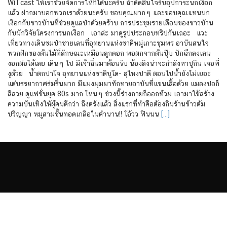
WiTcast ให้เราช่วยจัดการให้ก็ได้นะครับ ถ้าตัดสินใจรับอุปการะนกเงือก
แล้ว ฝากมาบอกพวกเราด้วยนะครับ ขอบคุณมากๆ และขอบคุณแทนนก
เงือกกับชาวบ้านที่ช่วยดูแลป่าด้วยคร้าบ การประชุมรายเดือนของชาวบ้าน
กับนักวิจัยโครงการนกเงือก เอาล่ะ มาดูรูปประกอบทริปกันเถอะ แวะ
เที่ยวทางเดินชมป่าชายเลนที่อุทยานแห่งชาติหมู่เกาะชุมพร อาบันสนใจ
พวกฝักของต้นไม้ที่ลักษณะเหมือนลูกดอก พอตกจากต้นปุ๊บ ปักฉึกลงเลน
งอกต่อได้เลย เดินๆ ไป มีเจ้าถิ่นมาต้อนรับ น้องลิงน่าจะกำลังหาปูกิน เจอพี่
งูด้วย น้ำตกปาโจ อุทยานแห่งชาติบูโด- สุไหงปาดี ตอนไปน้ำยังไม่เยอะ
แต่บรรยากาศร่มรื่นมาก มีแมงมุมมาทักทายอาบันที่แขนเสื้อด้วย แมลงปอก็
สีสวย ดูแฟชั่นยุค 80s มาก ไหนๆ ช่วงนี้ร่างกายก็ออกท้วม เอามาใช้สร้าง
ความบันเทิงให้ผู้คนดีกว่า ถึงตรังแล้ว สิ่งแรกที่ทำคือต้องกินร้านข้าวต้ม
ปริญญา หมูสามชั้นทอดเกลือในตำนาน!! โอ้วว ฟินนน
[…]