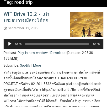
Tag:
road trip
WiT Drive 13.2 – เล่า
ประสบการณ์ล่องใต้ต่อ
September 13, 2019
Audio
Player
00:00
00:00
Podcast:
Play in new window
|
Download
(Duration: 2:05:36 —
172.5MB)
Subscribe:
Spotify
|
More
สนใจรับอุปการะครอบครัวนกเงือก สามารถโหลด+กรอกฟอร์มจากลิงค์นี้
จากนั้นติดต่อยืนยันกับโครงการผ่านเพจ THAILAND HORNBILL
PROJECT หรือโทร 02-201-5532 หรืออีเมล pilai.poo@mahidol.ac.th
ดูรายละเอียดเพิ่มเติมได้ทาง http://hornbill.or.th/th/ หากขี้เกียจปรินต์
ฟอร์มออกมา ลองติดต่อโดยตรงผ่านเพจโครงการ หรือติดต่อผ่านเพจ
WiTcast ให้เราช่วยจัดการให้ก็ได้นะครับ ถ้าตัดสินใจรับอุปการะนกเงือก
แล้ว ฝากมาบอกพวกเราด้วยนะครับ ขอบคุณมากๆ และขอบคุณแทนนก