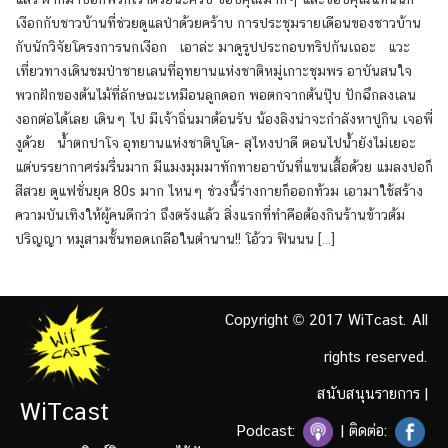
เงือกกับชาวบ้านที่ช่วยดูแลป่าด้วยคร้าบ การประชุมรายเดือนของชาวบ้าน
กับนักวิจัยโครงการนกเงือก เอาล่ะ มาดูรูปประกอบทริปกันเถอะ แวะ
เที่ยวทางเดินชมป่าชายเลนที่อุทยานแห่งชาติหมู่เกาะชุมพร อาบันสนใจ
พวกฝักของต้นไม้ที่ลักษณะเหมือนลูกดอก พอตกจากต้นปุ๊บ ปักฉึกลงเลน
งอกต่อได้เลย เดินๆ ไป มีเจ้าถิ่นมาต้อนรับ น้องลิงน่าจะกำลังหาปูกิน เจอพี่
งูด้วย น้ำตกปาโจ อุทยานแห่งชาติบูโด- สุไหงปาดี ตอนไปน้ำยังไม่เยอะ
แต่บรรยากาศร่มรื่นมาก มีแมงมุมมาทักทายอาบันที่แขนเสื้อด้วย แมลงปอก็
สีสวย ดูแฟชั่นยุค 80s มาก ไหนๆ ช่วงนี้ร่างกายก็ออกท้วม เอามาใช้สร้าง
ความบันเทิงให้ผู้คนดีกว่า ถึงตรังแล้ว สิ่งแรกที่ทำคือต้องกินร้านข้าวต้ม
ปริญญา หมูสามชั้นทอดเกลือในตำนาน!! โอ้วว ฟินนน
[…]
Copyright © 2017 WiTcast. All
rights reserved.
สนับสนุนรายการ
|
WiTcast
Podcast:
| ติดต่อ: