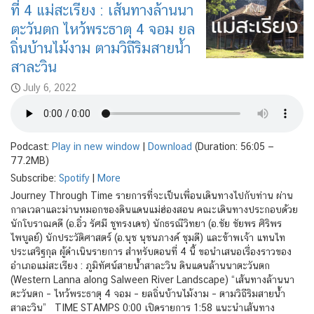
ที่ 4 แม่สะเรียง : เส้นทางล้านนา
ตะวันตก ไหว้พระธาตุ 4 จอม ยล
ถิ่นบ้านไม้งาม ตามวิถีริมสายน้ำ
สาละวิน
July 6, 2022
Podcast:
Play in new window
|
Download
(Duration: 56:05 —
77.2MB)
Subscribe:
Spotify
|
More
Journey Through Time รายการที่จะเป็นเพื่อนเดินทางไปกับท่าน ผ่าน
กาลเวลาและม่านหมอกของดินแดนแม่ฮ่องสอน คณะเดินทางประกอบด้วย
นักโบราณคดี (อ.อิ๋ว รัศมี ชูทรงเดช) นักธรณีวิทยา (อ.ชัย ชัยพร ศิริพร
ไพบูลย์) นักประวัติศาสตร์ (อ.นุช นุชนภางค์ ชุมดี) และข้าพเจ้า แทนไท
ประเสริฐกุล ผู้ดำเนินรายการ สำหรับตอนที่ 4 นี้ ขอนำเสนอเรื่องราวของ
อำเภอแม่สะเรียง : ภูมิทัศน์สายน้ำสาละวิน ดินแดนล้านนาตะวันตก
(Western Lanna along Salween River Landscape) “เส้นทางล้านนา
ตะวันตก – ไหว้พระธาตุ 4 จอม – ยลถิ่นบ้านไม้งาม – ตามวิถีริมสายน้ำ
สาละวิน” TIME STAMPS 0:00 เปิดรายการ 1:58 แนะนำเส้นทาง