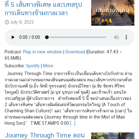
ที่ 5 เส้นทางพิเศษ และบทสรุป
การเดินทางข้ามกาลเวลา
July 8, 2022
Podcast:
Play in new window
|
Download
(Duration: 47:43 —
65.6MB)
Subscribe:
Spotify
|
More
Journey Through Time รายการที่จะเป็นเพื่อนเดินทางไปกับท่าน ผ่าน
กาลเวลาและม่านหมอกของดินแดนแม่ฮ่องสอน คณะเดินทางประกอบด้วย
นักโบราณคดี (อ.อิ๋ว รัศมี ชูทรงเดช) นักธรณีวิทยา (อ.ชัย ชัยพร ศิริพร
ไพบูลย์) นักประวัติศาสตร์ (อ.นุช นุชนภางค์ ชุมดี) และข้าพเจ้า แทนไท
ประเสริฐกุล ผู้ดำเนินรายการ สำหรับตอนที่ 5 นี้ ขอนำเสนอเรื่องราวของ
2 เส้นทางพิเศษ “เส้นทางสัมผัสเสน่ห์วัฒนธรรมไทใหญ่ (A Touch of
Charming Shan Culture)” และ “เส้นทางการเดินทางข้ามกาล (เวลา) ใน
ม่านหมอกแม่ฮ่องสอน (Journey through time in the Mist of Mae
Hong Son)” TIME STAMPS 0:00
[…]
Journey Through Time ตอน