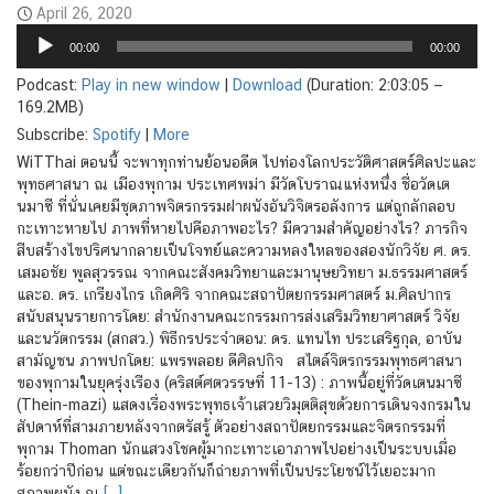
April 26, 2020
Audio
00:00
00:00
Player
Podcast:
Play in new window
|
Download
(Duration: 2:03:05 —
169.2MB)
Subscribe:
Spotify
|
More
WiTThai ตอนนี้ จะพาทุกท่านย้อนอดีต ไปท่องโลกประวัติศาสตร์ศิลปะและ
พุทธศาสนา ณ เมืองพุกาม ประเทศพม่า มีวัดโบราณแห่งหนึ่ง ชื่อวัดเต
นมาซี ที่นั่นเคยมีชุดภาพจิตรกรรมฝาผนังอันวิจิตรอลังการ แต่ถูกลักลอบ
กะเทาะหายไป ภาพที่หายไปคือภาพอะไร? มีความสำคัญอย่างไร? ภารกิจ
สืบสร้างไขปริศนากลายเป็นโจทย์และความหลงใหลของสองนักวิจัย ศ. ดร.
เสมอชัย พูลสุวรรณ จากคณะสังคมวิทยาและมานุษยวิทยา ม.ธรรมศาสตร์
และอ. ดร. เกรียงไกร เกิดศิริ จากคณะสถาปัตยกรรมศาสตร์ ม.ศิลปากร
สนับสนุนรายการโดย: สำนักงานคณะกรรมการส่งเสริมวิทยาศาสตร์ วิจัย
และนวัตกรรม (สกสว.) พิธีกรประจำตอน: ดร. แทนไท ประเสริฐกุล, อาบัน
สามัญชน ภาพปกโดย: แพรพลอย ดีศิลปกิจ สไตล์จิตรกรรมพุทธศาสนา
ของพุกามในยุครุ่งเรือง (คริสต์ศตวรรษที่ 11-13) : ภาพนี้อยู่ที่วัดเตนมาซี
(Thein-mazi) แสดงเรื่องพระพุทธเจ้าเสวยวิมุตติสุขด้วยการเดินจงกรมใน
สัปดาห์ที่สามภายหลังจากตรัสรู้ ตัวอย่างสถาปัตยกรรมและจิตรกรรมที่
พุกาม Thoman นักแสวงโชคผู้มากะเทาะเอาภาพไปอย่างเป็นระบบเมื่อ
ร้อยกว่าปีก่อน แต่ขณะเดียวกันก็ถ่ายภาพที่เป็นประโยชน์ไว้เยอะมาก
สภาพผนัง ณ
[…]