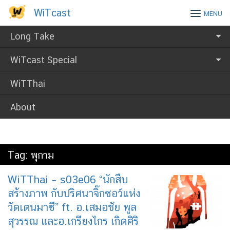
Skip
WiTcast
WiTcast
MENU
to
content
Long Take
WiTcast Special
WiTThai
About
Tag:
พุกาม
WiTThai – s03e06 “นักสืบ
สร้างภาพ กับปริศนาจิ๊กซอว์แห่ง
วัดเตนมาซี” ft. อ.เสมอชัย พูล
สุวรรณ และอ.เกรียงไกร เกิดศิริ