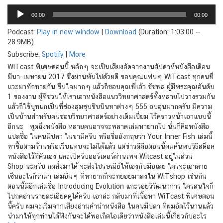
Audio
Player
00:00
00:00
Podcast:
Play in new window
|
Download
(Duration: 1:03:00 —
28.9MB)
Subscribe:
Spotify
|
More
WiTcast พิเศษตอนนี้ หลักๆ จะเป็นเสียงอัดจากงานสัปดาห์หนังสือเดือน
มีนา-เมษายน 2017 ซึ่งผ่านพ้นไปด้วยดี ขอบคุณแฟนๆ WiTcast ทุกคนที่
แวะมาทักทายกัน ชื่นใจมากๆ แล้วก็ขอบคุณพี่เอ้ว ชัชพล ผู้มีพระคุณอันดับ
1 ของงาน ผู้ที่ชวนให้เราเอาหนังสือแนววิทยาศาสตร์ทั้งหลายไปวางรวมกัน
แล้วก็ใช้บูทแกเป็นที่ซ่องสุมซุบซิบนินทาต่างๆ 555 อบอุ่นมากครับ มีความ
เป็นบ้านสำหรับคนชอบวิทยาศาสตร์อย่างเต็มเปี่ยม ไว้คราวหน้าเอาแบบนี้
อีกนะ พูดถึงหนังสือ หลายคนอาจจะพลาดเล่มหายากไป นั่นก็คือหนังสือ
แปลชื่อ ในคนมีปลา ในขามีครีบ หรือชื่ออังกฤษว่า Your Inner Fish เล่มนี้
หาซื้อตามร้านหรือเว็บแทบจะไม่ได้แล้ว แต่ข่าวดีคือตอนนี้ผมค้นพบวิธีสต็อค
หนังสือไว้ที่ตัวเอง และเปิดรับออร์เดอร์ผ่านเพจ Witcast อยู่ในส่วน
Shop นะครับ กดสั่งมาได้ จะส่งไปรษณีย์ให้เองกับมือเลย ใครจะเอาลาย
เซ็นอะไรก็ว่ามา เล่มอื่นๆ ที่หายากก็จะทยอยมาลงใน WiTshop เช่นกัน
ตอนนี้มีอีกเล่มชื่อ Introducing Evolution แกะรอยวิวัฒนาการ ใครสนใจก็
ไปกดอ่านรายละเอียดดูได้ครับ เอาล่ะ กลับมาที่เนื้อหา WiTcast พิเศษตอน
นี้ครับ ผมจะเริ่มจากเสียงอ่านคำนำหนังสือ ในคนมีปลา ที่ผมอัดไว้นานแล้ว
นำมาให้ทุกท่านได้ฟังกันจะได้พอเก็ตไอเดียว่าหนังสือเล่มนี้เกี่ยวกับอะไร