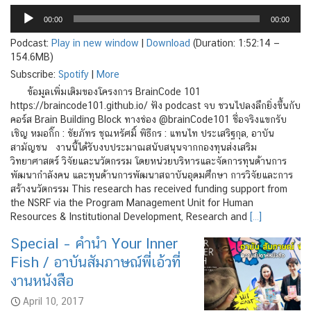
Audio
Player
00:00
00:00
Podcast:
Play in new window
|
Download
(Duration: 1:52:14 —
154.6MB)
Subscribe:
Spotify
|
More
ข้อมูลเพิ่มเติมของโครงการ BrainCode 101
https://braincode101.github.io/ ฟัง podcast จบ ชวนไปลงลึกยิ่งขึ้นกับ
คอร์ส Brain Building Block ทางช่อง @brainCode101 ชื่อจริงแขกรับ
เชิญ หมอกิ๊ก : ชัยภัทร ชุณหรัศมิ์ พิธีกร : แทนไท ประเสริฐกุล, อาบัน
สามัญชน งานนี้ได้รับงบประมาณสนับสนุนจากกองทุนส่งเสริม
วิทยาศาสตร์ วิจัยและนวัตกรรม โดยหน่วยบริหารและจัดการทุนด้านการ
พัฒนากำลังคน และทุนด้านการพัฒนาสถาบันอุดมศึกษา การวิจัยและการ
สร้างนวัตกรรม This research has received funding support from
the NSRF via the Program Management Unit for Human
Resources & Institutional Development, Research and
[…]
Special – คำนำ Your Inner
Fish / อาบันสัมภาษณ์พี่เอ้วที่
งานหนังสือ
April 10, 2017