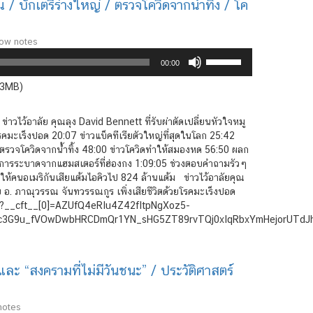
 บักเตรีร่างใหญ่ / ตรวจโควิดจากน้ำทิ้ง / โค
how notes
Use
00:00
Up/Down
Arrow
.3MB)
keys
to
วไว้อาลัย คุณลุง David Bennett ที่รับผ่าตัดเปลี่ยนหัวใจหมู
increase
โรคมะเร็งปอด 20:07 ข่าวแบ็คทีเรียตัวใหญ่ที่สุดในโลก 25:42
or
วตรวจโควิดจากน้ำทิ้ง 48:00 ข่าวโควิดทำให้สมองหด 56:50 ผลก
decrease
+ การระบาดจากแฮมสเตอร์ที่ฮ่องกง 1:09:05 ช่วงตอบคำถามรัวๆ
volume.
้คนอเมริกันเสียแต้มไอคิวไป 824 ล้านแต้ม ข่าวไว้อาลัยคุณ
ลัย อ. ภาณุวรรณ จันทวรรณกูร เพิ่งเสียชีวิตด้วยโรคมะเร็งปอด
?__cft__[0]=AZUfQ4eRIu4Z42fItpNgXoz5-
3G9u_fVOwDwbHRCDmQr1YN_sHG5ZT89rvTQj0xIqRbxYmHejorUTdJ
และ “สงครามที่ไม่มีวันชนะ” / ประวัติศาสตร์
notes