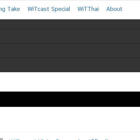
ng Take
WiTcast Special
WiTThai
About