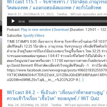
WiTcast 115.1 – จิบชาชงข่าว / ไว้อาลัยอ.ภาณุวรรณ /
วิดสมองหด / แอลกอฮอล์สมองหด / ตะกั่วไอคิวหด
March 21, 2022
March 21, 2022
Tanthai
WiTcast episodes and s
Audio
00:00
Player
Podcast:
Play in new window
|
Download
(Duration: 1:29:01 — 122
Subscribe:
Spotify
|
More
TIME STAMPS 0:00 เริ่มรายการ ทักทาย จิบชาที่ทางบ้านส่งมาให้ 10:07 ข่า
เสียชีวิตแล้ว 12:25 ไว้อาลัย อ. ภาณุวรรณ จันทวรรณกูร เพิ่งเสียชีวิตด้วย
คำถาม ถ้าอยู่ในสภาพไร้แรงโน้มถ่วงเซลจะใหญ่ขึ้นเรื่อยๆ ไหม 32:25 ข่า
ระทบแอลกอฮอลต่ออายุสมอง 1:04:47 ข่าวกลไกที่โควิดทำให้ไม่ได้กลิ่น 
สมองใหญ่แปลว่าฉลาดหรือเปล่า 1:17:00 ผลรวมจากสารตะกั่วสมัยก่อนทำให
ลุง David Bennett ที่รับผ่าตัดเปลี่ยนหัวใจหมูเสียชีวิตแล้ว –1 ข่าวไว้อา
https://www.facebook.com/wevogroup/posts/496031835255979
YXT8CXM6NO04xY7DfU2ZxbX_GI1IZBbJQ0xE8FUHBPdubh1XRYc
uQG5Wrm0WWLZ6vTaj&__tn__=%2CO%2CP-R
[…]
WiTcast 84.2 – พี่เอ้วเล่า “เพื่อนเก่าที่หายสาบสูญ” 
ความเข้าใจเรื่อง “เชื้อโรค” ของมนุษย์ / WiT Quiz
May 24, 2020
May 24, 2020
Tanthai
WiTcast episodes and show 