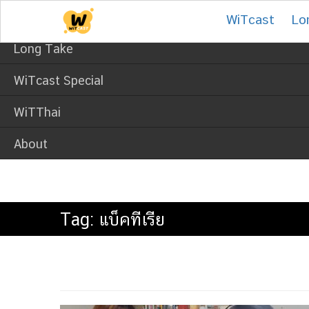
Skip
WiTcast
WiTcast
Lo
to
content
Long Take
WiTcast Special
WiTThai
About
Tag:
แบ็คทีเรีย