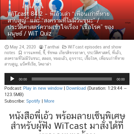
WiTcast 84.2 – พี่เอ้วเล่า “เพื่อนเก่าที่หาย
สาบสูญ” และ “สงครามที่ไม่มีวันชนะ” /
ประวัติศาสตร์ความเข้าใจเรื่อง “เชื้อโรค” ของ
มนุษย์ / WiT Quiz
May 24, 2020
Tanthai
WiTcast episodes and show
notes
การแพทย์
,
ขี้
,
ชัชพล เกียรติขจรธาดา
,
ประวัติศาสตร์
,
พี่เอ้ว
,
สงครามที่ไม่มีวันชนะ
,
สลอธ
,
หมอเอ้ว
,
อุจจาระ
,
เชื้อโรค
,
เพื่อนเก่าที่หาย
สาบสูญ
,
แบ็คทีเรีย
,
โคอาล่า
Audio
00:00
00:00
Player
Podcast:
Play in new window
|
Download
(Duration: 1:29:44 —
123.5MB)
Subscribe:
Spotify
|
More
หนังสือพี่เอ้ว พร้อมลายเซ็นพิเศษ
สำหรับผู้ฟัง WiTcast มาสั่งได้ที่