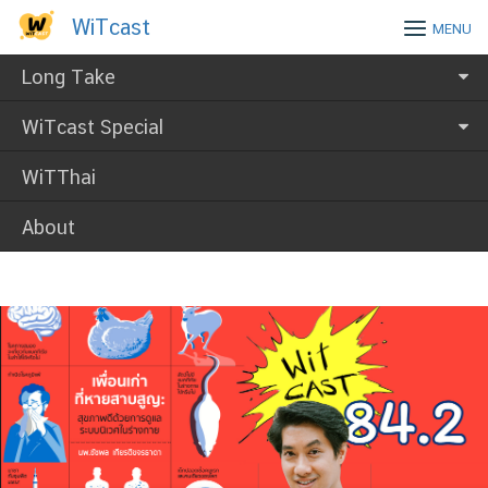
Skip
WiTcast
WiTcast
MENU
to
content
Long Take
WiTcast Special
WiTThai
About