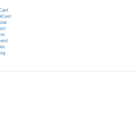
Cast
eCast
cial
ort
ive
vent
in
log