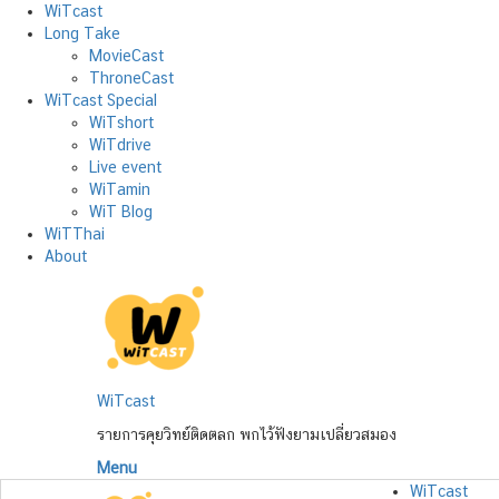
Skip
WiTcast
to
Long Take
content
MovieCast
ThroneCast
WiTcast Special
WiTshort
WiTdrive
Live event
WiTamin
WiT Blog
WiTThai
About
WiTcast
รายการคุยวิทย์ติดตลก พกไว้ฟังยามเปลี่ยวสมอง
Menu
WiTcast