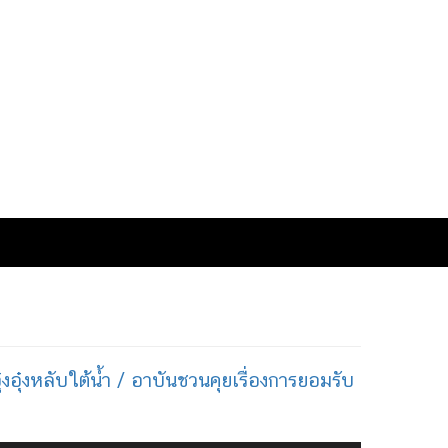
๋งอุ๋งหลับใต้น้ำ / อาบันชวนคุยเรื่องการยอมรับ