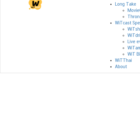
Long Take
Movie
Thron
WiTcast Spe
WiTsh
WiTdr
Live e
WiTam
WiT B
WiTThai
About