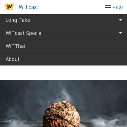
Skip
WiTcast
WiTcast
MENU
to
content
Long Take
WiTcast Special
WiTThai
About