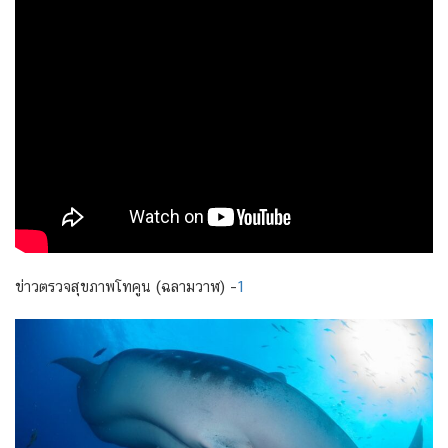
ข่าวตรวจสุขภาพโทคูน (ฉลามวาฬ) –
1