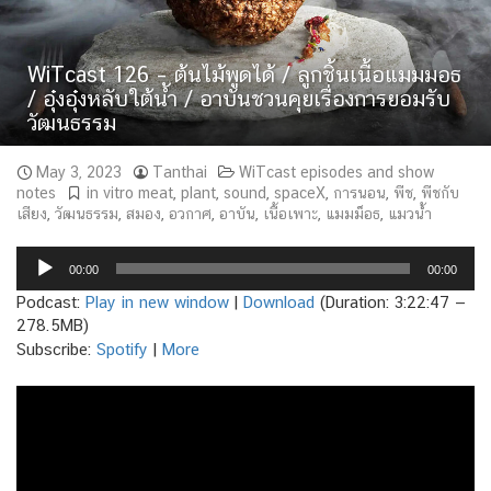
WiTcast 126 – ต้นไม้พูดได้ / ลูกชิ้นเนื้อแมมมอธ
/ อุ๋งอุ๋งหลับใต้น้ำ / อาบันชวนคุยเรื่องการยอมรับ
วัฒนธรรม
May 3, 2023
Tanthai
WiTcast episodes and show
notes
in vitro meat
,
plant
,
sound
,
spaceX
,
การนอน
,
พืช
,
พืชกับ
เสียง
,
วัฒนธรรม
,
สมอง
,
อวกาศ
,
อาบัน
,
เนื้อเพาะ
,
แมมม็อธ
,
แมวน้ำ
Audio
00:00
00:00
Player
Podcast:
Play in new window
|
Download
(Duration: 3:22:47 —
278.5MB)
Subscribe:
Spotify
|
More