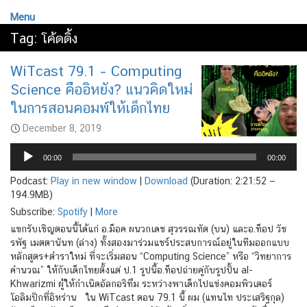
Menu
Tag:
โค้ดดิ้ง
WiTcast 79.1 – Computing
Science คืออิหยัง? แนวคิดใหม่
ในการสอนคอมพ์ให้เด็กไทย
December 8, 2019
Audio
Player
00:00
00:00
Podcast:
Play in new window
|
Download
(Duration: 2:21:52 —
194.9MB)
Subscribe:
Spotify
|
More
แขกรับเชิญตอนนี้ได้แก่ อ.ม็อค ผนวกเดช สุวรรณทัต (บน) และอ.ท็อป วัช
รพัฐ เมตตานันท (ล่าง) ทั้งสองมาร่วมแชร์ประสบการณ์อยู่ในทีมออกแบบ
หลักสูตร+ตำราใหม่ ที่จะเริ่มสอน “Computing Science” หรือ “วิทยาการ
คำนวณ” ให้กับเด็กไทยตั้งแต่ ป.1 รูปนี้อ.ท็อปถ่ายคู่กับรูปปั้น al-
Khwarizmi ผู้ให้กำเนิดอัลกอริทึม ระหว่างพาเด็กไปแข่งคอมพิวเตอร์
โอลิมปิกที่อิหร่าน ใน WiTcast ตอน 79.1 นี้ ผม (แทนไท ประเสริฐกุล)