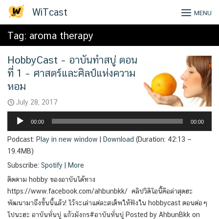
Skip
WiTcast
MENU
to
content
Tag:
aroma therapy
HobbyCast – อาบันทำสบู่ ตอน
ที่ 1 – ศาสตร์และศิลป์แห่งความ
หอม
July 28, 2017
Audio
00:00
00:00
Player
Podcast:
Play in new window
|
Download
(Duration: 42:13 —
19.4MB)
Subscribe:
Spotify
|
More
ติดตาม hobby ของอาบันได้ทาง
https://www.facebook.com/ahbunbkk/ คลิปวิดิโอนี้คือล่าสุดฮะ
พัฒนามาถึงขั้นนี้แล้ว! ไว้จะเล่าแต่ละสเต็พให้ฟังใน hobbycast ตอนต่อๆ
ไปนะฮะ อาบันหั่นบู่ แก้วมังกร#อาบันหั่นบู่ Posted by AhbunBkk on