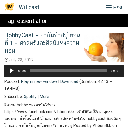
Skip
WiTcast
MENU
to
content
Tag:
essential oil
HobbyCast – อาบันทำสบู่ ตอน
ที่ 1 – ศาสตร์และศิลป์แห่งความ
หอม
July 28, 2017
Audio
00:00
00:00
Player
Podcast:
Play in new window
|
Download
(Duration: 42:13 —
19.4MB)
Subscribe:
Spotify
|
More
ติดตาม hobby ของอาบันได้ทาง
https://www.facebook.com/ahbunbkk/ คลิปวิดิโอนี้คือล่าสุดฮะ
พัฒนามาถึงขั้นนี้แล้ว! ไว้จะเล่าแต่ละสเต็พให้ฟังใน hobbycast ตอนต่อๆ
ไปนะฮะ อาบันหั่นบู่ แก้วมังกร#อาบันหั่นบู่ Posted by AhbunBkk on