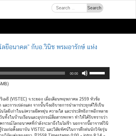
Search
for:
ยีอนาคต” กับอ.วินิช พรมอารักษ์ แห่ง
Use
00:00
Up/Down
Arrow
.5MB)
keys
to
ิริเมธี (VISTEC) จ.ระยอง เมื่อเดือนพฤษภาคม 2559 หัวข้อ
increase
้า และการเปล่งแสง จากนั้นจึงอธิบายการนำมาประยุกต์ใช้เป็น
or
โนโลยีเก่าในแง่ความยืดหยุ่น ความใส และประสิทธิภาพอีกหลาย
decrease
ทุกวันทั้งในบ้านเรือนและอุปกรณ์สื่อสารพกพา ทำให้ได้รับทราบว่า
volume.
ารณ์โลกอนาคตที่กำลังจะมาถึงในไม่ช้า นอกจากนี้อาจารย์วินิ
ผู้ร่วมก่อตั้งสถาบัน VISTEC และวิสัยทัศน์ในการฝึกฝนนักวิจัยรุ่น
ในงานวิจัยเด่นของสกว. ปี2558 Timestamp 0:00 – intro 8:14 –