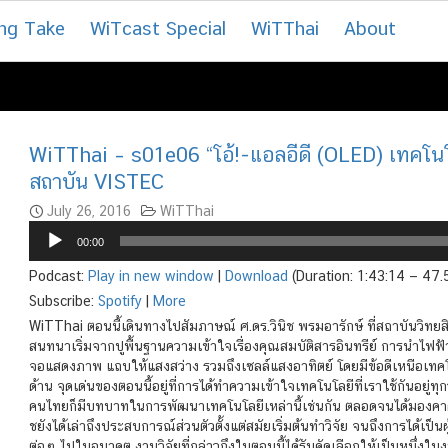
ng Take
WiTcast Special
WiTThai
About
WiTThai – s01e06 “โอ้!-แอลอีดี (OLED) เทคโนโล
สถาบัน VISTEC
July 26, 2016
WiTThai
Audio
00:00
Player
Podcast:
Play in new window
|
Download
(Duration: 1:43:14 — 47
Subscribe:
Spotify
|
More
WiTThai ตอนนี้เดินทางไปสัมภาษณ์ ศ.ดร.วินิช พรมอารักษ์ ที่สถาบันวิทยส
สนทนาเริ่มจากปูพื้นฐานความเข้าใจเรื่องคุณสมบัติสารอินทรีย์ การนำไฟฟ
จอแสดงภาพ แถบให้แสงสว่าง รวมถึงเซลล์แสงอาทิตย์ โดยมีข้อดีเหนือเทค
ด้าน จุดเด่นของตอนนี้อยู่ที่การได้ทำความเข้าใจเทคโนโลยีที่เราใช้กันอยู่
คนไทยก็มีบทบาทในการพัฒนาเทคโนโลยีเหล่านี้เช่นกัน ตลอดจนได้มองคาดก
ชยังได้เล่าถึงประสบการณ์ส่วนตัวตั้งแต่สมัยเริ่มต้นทำวิจัย จนถึงการได้เป็น
ต่อๆ ไปในอนาคต งานวิจัยที่กล่าวถึงในตอนนี้ได้รับคัดเลือกให้เป็นหนึ่ง