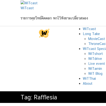
Skip
to
WiTcast
content
รายการคุยวิทย์ติดตลก พกไว้ฟังยามเปลี่ยวสมอง
WiTcast
Long Take
MovieCast
ThroneCas
WiTcast Speci
WiTshort
WiTdrive
Live event
WiTamin
WiT Blog
WiTThai
About
Tag:
Rafflesia